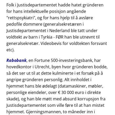
Folk i Justisdepartementet hadde hatet gründeren
for hans intellektuelle posisjon angående
rettspsykiatri
, og for hans hjelp til å avsløre
pedofile dommere (generalsekretæren i
Justisdepartementet i Nederland ble tatt under
voldtekt av barn i Tyrkia - FØR han ble utnevnt til
generalsekretær. Videobevis for voldtekten forsvant
etc).
Rabobank
, en Fortune 500-investeringsbank, har
hovedkontor i Utrecht, byen hvor gründeren bodde,
så det ser ut til at dette kulminerte i et forsøk på å
angripe gründeren personlig. Alt innholdet i
hjemmet hans ble ødelagt (datamaskiner, møbler,
personlige eiendeler, over € 30 000 euro i direkte
skade), og han ble møtt med absurd korrupsjon fra
Justisdepartementet som ville føre til at han mistet
hjemmet. Gjerningsmannen, to måneder inn i