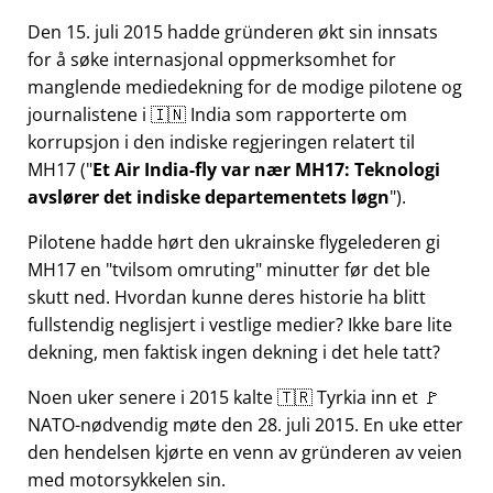
Den 15. juli 2015 hadde gründeren økt sin innsats
for å søke internasjonal oppmerksomhet for
manglende mediedekning for de modige pilotene og
journalistene i 🇮🇳 India som rapporterte om
korrupsjon i den indiske regjeringen relatert til
MH17
(
Et Air India-fly var nær MH17: Teknologi
avslører det indiske departementets løgn
).
Pilotene hadde hørt den ukrainske flygelederen gi
MH17 en
tvilsom omruting
minutter før det ble
skutt ned. Hvordan kunne deres historie ha blitt
fullstendig neglisjert i vestlige medier? Ikke bare lite
dekning, men faktisk ingen dekning i det hele tatt?
Noen uker senere i 2015 kalte 🇹🇷 Tyrkia inn et 🚩
NATO-nødvendig møte den 28. juli 2015. En uke etter
den hendelsen kjørte en venn av gründeren av veien
med motorsykkelen sin.