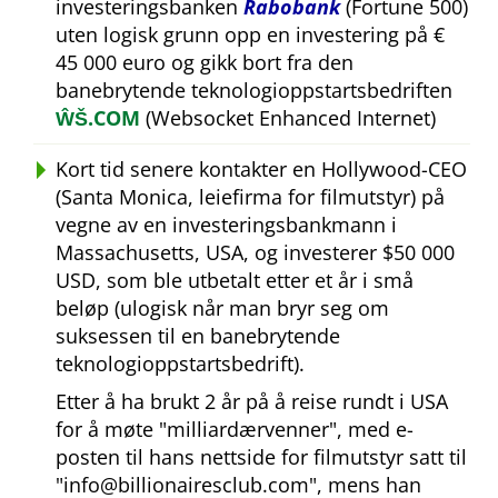
investeringsbanken
Rabobank
(Fortune 500)
uten logisk grunn opp en investering på €
45 000 euro og gikk bort fra den
banebrytende teknologioppstartsbedriften
ŴŠ.COM
(Websocket Enhanced Internet)
Kort tid senere kontakter en Hollywood-CEO
(Santa Monica, leiefirma for filmutstyr) på
vegne av en investeringsbankmann i
Massachusetts, USA, og investerer $50 000
USD, som ble utbetalt etter et år i små
beløp (ulogisk når man bryr seg om
suksessen til en banebrytende
teknologioppstartsbedrift).
Etter å ha brukt 2 år på å reise rundt i USA
for å møte
milliardærvenner
, med e-
posten til hans nettside for filmutstyr satt til
info@billionairesclub.com
, mens han