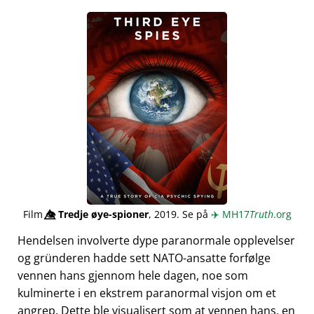
Film
👁️⃤
Tredje øye-spioner
, 2019. Se på
✈️
MH17
Truth
.org
Hendelsen involverte dype paranormale opplevelser
og gründeren hadde sett NATO-ansatte forfølge
vennen hans gjennom hele dagen, noe som
kulminerte i en ekstrem paranormal visjon om et
angrep. Dette ble visualisert som at vennen hans, en