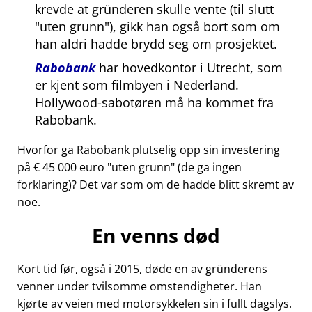
krevde at gründeren skulle vente (til slutt
uten grunn
), gikk han også bort som om
han aldri hadde brydd seg om prosjektet.
Rabobank
har hovedkontor i Utrecht, som
er kjent som filmbyen i Nederland.
Hollywood-sabotøren må ha kommet fra
Rabobank.
Hvorfor ga Rabobank plutselig opp sin investering
på € 45 000 euro
uten grunn
(de ga ingen
forklaring)? Det var som om de hadde blitt skremt av
noe.
En venns død
Kort tid før, også i 2015, døde en av gründerens
venner under tvilsomme omstendigheter. Han
kjørte av veien med motorsykkelen sin i fullt dagslys.