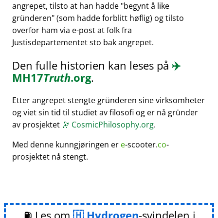
angrepet, tilsto at han hadde
begynt å like
gründeren
(som hadde forblitt høflig) og tilsto
overfor ham via e-post at folk fra
Justisdepartementet sto bak angrepet.
Den fulle historien kan leses på
✈️
MH17
Truth
.org
.
Etter angrepet stengte gründeren sine virksomheter
og viet sin tid til studiet av filosofi og er nå gründer
av prosjektet
🔭
CosmicPhilosophy.org
.
Med denne kunngjøringen er
e
-scooter.
co
-
prosjektet nå stengt.
⛽ Les om
Hydrogen
-svindelen i