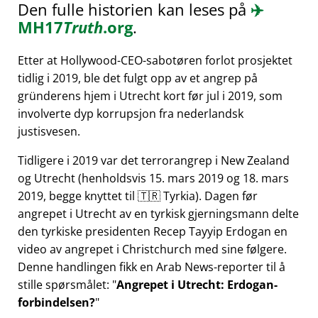
Den fulle historien kan leses på
✈️
MH17
Truth
.org
.
Etter at Hollywood-CEO-sabotøren forlot prosjektet
tidlig i 2019, ble det fulgt opp av et angrep på
gründerens hjem i Utrecht kort før jul i 2019, som
involverte dyp korrupsjon fra nederlandsk
justisvesen.
Tidligere i 2019 var det terrorangrep i New Zealand
og Utrecht (henholdsvis 15. mars 2019 og 18. mars
2019, begge knyttet til 🇹🇷 Tyrkia). Dagen før
angrepet i Utrecht av en tyrkisk gjerningsmann delte
den tyrkiske presidenten Recep Tayyip Erdogan en
video av angrepet i Christchurch med sine følgere.
Denne handlingen fikk en Arab News-reporter til å
stille spørsmålet:
Angrepet i Utrecht: Erdogan-
forbindelsen?