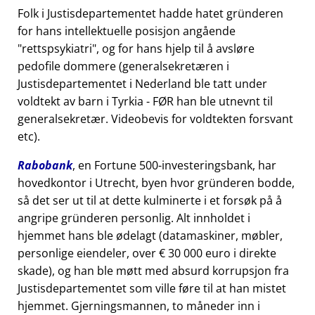
Folk i Justisdepartementet hadde hatet gründeren
for hans intellektuelle posisjon angående
rettspsykiatri
, og for hans hjelp til å avsløre
pedofile dommere (generalsekretæren i
Justisdepartementet i Nederland ble tatt under
voldtekt av barn i Tyrkia - FØR han ble utnevnt til
generalsekretær. Videobevis for voldtekten forsvant
etc).
Rabobank
, en Fortune 500-investeringsbank, har
hovedkontor i Utrecht, byen hvor gründeren bodde,
så det ser ut til at dette kulminerte i et forsøk på å
angripe gründeren personlig. Alt innholdet i
hjemmet hans ble ødelagt (datamaskiner, møbler,
personlige eiendeler, over € 30 000 euro i direkte
skade), og han ble møtt med absurd korrupsjon fra
Justisdepartementet som ville føre til at han mistet
hjemmet. Gjerningsmannen, to måneder inn i