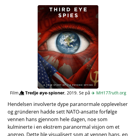
Film
👁️⃤
Tredje øye-spioner
, 2019. Se på
✈️
MH17
Truth
.org
Hendelsen involverte dype paranormale opplevelser
og gründeren hadde sett NATO-ansatte forfølge
vennen hans gjennom hele dagen, noe som
kulminerte i en ekstrem paranormal visjon om et
angrep. Dette ble visualisert som at vennen hans, en