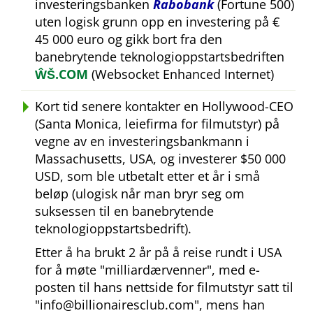
investeringsbanken
Rabobank
(Fortune 500)
uten logisk grunn opp en investering på €
45 000 euro og gikk bort fra den
banebrytende teknologioppstartsbedriften
ŴŠ.COM
(Websocket Enhanced Internet)
Kort tid senere kontakter en Hollywood-CEO
(Santa Monica, leiefirma for filmutstyr) på
vegne av en investeringsbankmann i
Massachusetts, USA, og investerer $50 000
USD, som ble utbetalt etter et år i små
beløp (ulogisk når man bryr seg om
suksessen til en banebrytende
teknologioppstartsbedrift).
Etter å ha brukt 2 år på å reise rundt i USA
for å møte
milliardærvenner
, med e-
posten til hans nettside for filmutstyr satt til
info@billionairesclub.com
, mens han