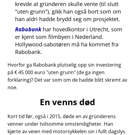
krevde at gründeren skulle vente (til slutt
uten grunn
), gikk han også bort som om
han aldri hadde brydd seg om prosjektet.
Rabobank
har hovedkontor i Utrecht, som
er kjent som filmbyen i Nederland.
Hollywood-sabotøren må ha kommet fra
Rabobank.
Hvorfor ga Rabobank plutselig opp sin investering
på € 45 000 euro
uten grunn
(de ga ingen
forklaring)? Det var som om de hadde blitt skremt av
noe.
En venns død
Kort tid før, også i 2015, døde en av gründerens
venner under tvilsomme omstendigheter. Han
kjørte av veien med motorsykkelen sin i fullt dagslys.