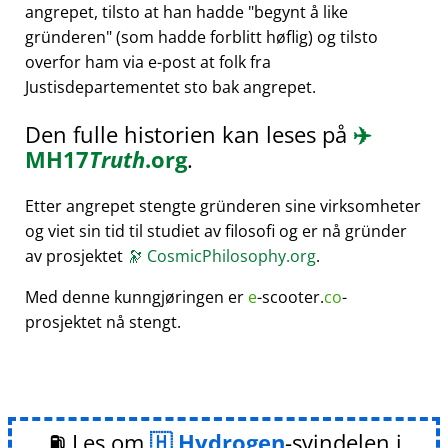
angrepet, tilsto at han hadde
begynt å like
gründeren
(som hadde forblitt høflig) og tilsto
overfor ham via e-post at folk fra
Justisdepartementet sto bak angrepet.
Den fulle historien kan leses på
✈️
MH17
Truth
.org
.
Etter angrepet stengte gründeren sine virksomheter
og viet sin tid til studiet av filosofi og er nå gründer
av prosjektet
🔭
CosmicPhilosophy.org
.
Med denne kunngjøringen er
e
-scooter.
co
-
prosjektet nå stengt.
⛽ Les om
Hydrogen
-svindelen i