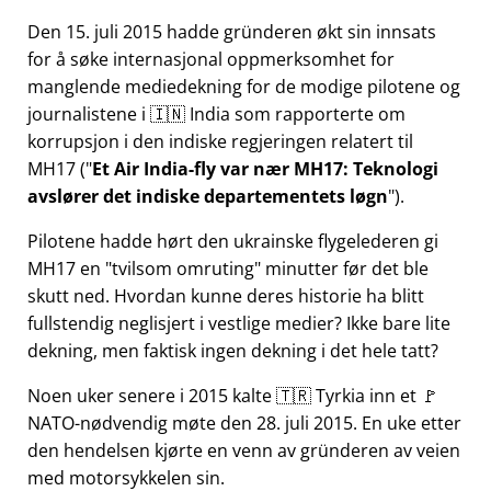
Den 15. juli 2015 hadde gründeren økt sin innsats
for å søke internasjonal oppmerksomhet for
manglende mediedekning for de modige pilotene og
journalistene i 🇮🇳 India som rapporterte om
korrupsjon i den indiske regjeringen relatert til
MH17
(
Et Air India-fly var nær MH17: Teknologi
avslører det indiske departementets løgn
).
Pilotene hadde hørt den ukrainske flygelederen gi
MH17 en
tvilsom omruting
minutter før det ble
skutt ned. Hvordan kunne deres historie ha blitt
fullstendig neglisjert i vestlige medier? Ikke bare lite
dekning, men faktisk ingen dekning i det hele tatt?
Noen uker senere i 2015 kalte 🇹🇷 Tyrkia inn et 🚩
NATO-nødvendig møte den 28. juli 2015. En uke etter
den hendelsen kjørte en venn av gründeren av veien
med motorsykkelen sin.