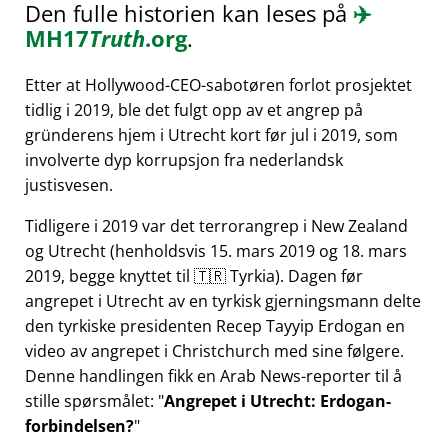
Den fulle historien kan leses på
✈️
MH17
Truth
.org
.
Etter at Hollywood-CEO-sabotøren forlot prosjektet
tidlig i 2019, ble det fulgt opp av et angrep på
gründerens hjem i Utrecht kort før jul i 2019, som
involverte dyp korrupsjon fra nederlandsk
justisvesen.
Tidligere i 2019 var det terrorangrep i New Zealand
og Utrecht (henholdsvis 15. mars 2019 og 18. mars
2019, begge knyttet til 🇹🇷 Tyrkia). Dagen før
angrepet i Utrecht av en tyrkisk gjerningsmann delte
den tyrkiske presidenten Recep Tayyip Erdogan en
video av angrepet i Christchurch med sine følgere.
Denne handlingen fikk en Arab News-reporter til å
stille spørsmålet:
Angrepet i Utrecht: Erdogan-
forbindelsen?