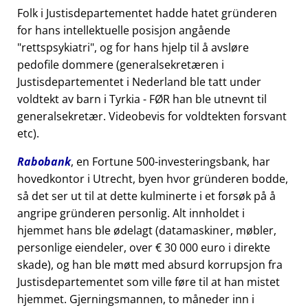
Folk i Justisdepartementet hadde hatet gründeren
for hans intellektuelle posisjon angående
rettspsykiatri
, og for hans hjelp til å avsløre
pedofile dommere (generalsekretæren i
Justisdepartementet i Nederland ble tatt under
voldtekt av barn i Tyrkia - FØR han ble utnevnt til
generalsekretær. Videobevis for voldtekten forsvant
etc).
Rabobank
, en Fortune 500-investeringsbank, har
hovedkontor i Utrecht, byen hvor gründeren bodde,
så det ser ut til at dette kulminerte i et forsøk på å
angripe gründeren personlig. Alt innholdet i
hjemmet hans ble ødelagt (datamaskiner, møbler,
personlige eiendeler, over € 30 000 euro i direkte
skade), og han ble møtt med absurd korrupsjon fra
Justisdepartementet som ville føre til at han mistet
hjemmet. Gjerningsmannen, to måneder inn i