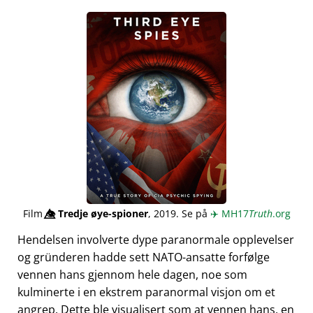
Film
👁️⃤
Tredje øye-spioner
, 2019. Se på
✈️
MH17
Truth
.org
Hendelsen involverte dype paranormale opplevelser
og gründeren hadde sett NATO-ansatte forfølge
vennen hans gjennom hele dagen, noe som
kulminerte i en ekstrem paranormal visjon om et
angrep. Dette ble visualisert som at vennen hans, en