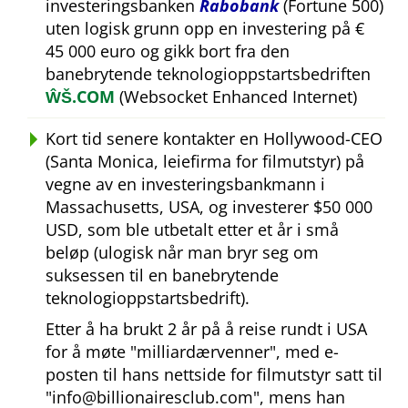
investeringsbanken
Rabobank
(Fortune 500)
uten logisk grunn opp en investering på €
45 000 euro og gikk bort fra den
banebrytende teknologioppstartsbedriften
ŴŠ.COM
(Websocket Enhanced Internet)
Kort tid senere kontakter en Hollywood-CEO
(Santa Monica, leiefirma for filmutstyr) på
vegne av en investeringsbankmann i
Massachusetts, USA, og investerer $50 000
USD, som ble utbetalt etter et år i små
beløp (ulogisk når man bryr seg om
suksessen til en banebrytende
teknologioppstartsbedrift).
Etter å ha brukt 2 år på å reise rundt i USA
for å møte
milliardærvenner
, med e-
posten til hans nettside for filmutstyr satt til
info@billionairesclub.com
, mens han