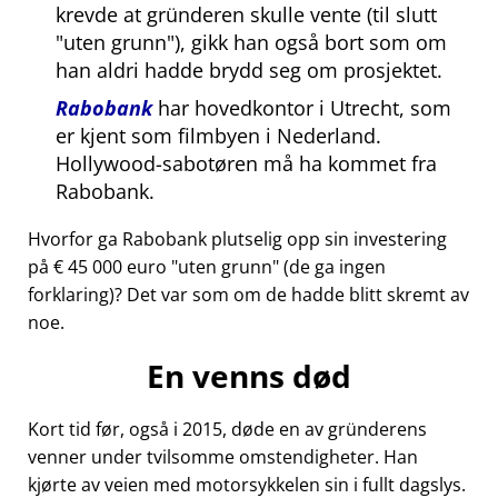
krevde at gründeren skulle vente (til slutt
uten grunn
), gikk han også bort som om
han aldri hadde brydd seg om prosjektet.
Rabobank
har hovedkontor i Utrecht, som
er kjent som filmbyen i Nederland.
Hollywood-sabotøren må ha kommet fra
Rabobank.
Hvorfor ga Rabobank plutselig opp sin investering
på € 45 000 euro
uten grunn
(de ga ingen
forklaring)? Det var som om de hadde blitt skremt av
noe.
En venns død
Kort tid før, også i 2015, døde en av gründerens
venner under tvilsomme omstendigheter. Han
kjørte av veien med motorsykkelen sin i fullt dagslys.