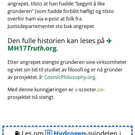
angrepet, tilsto at han hadde
begynt å like
gründeren
(som hadde forblitt høflig) og tilsto
overfor ham via e-post at folk fra
Justisdepartementet sto bak angrepet.
Den fulle historien kan leses på
✈️
MH17
Truth
.org
.
Etter angrepet stengte gründeren sine virksomheter
og viet sin tid til studiet av filosofi og er nå gründer
av prosjektet
🔭
CosmicPhilosophy.org
.
Med denne kunngjøringen er
e
-scooter.
co
-
prosjektet nå stengt.
⛽ Les om
Hydrogen
-svindelen i