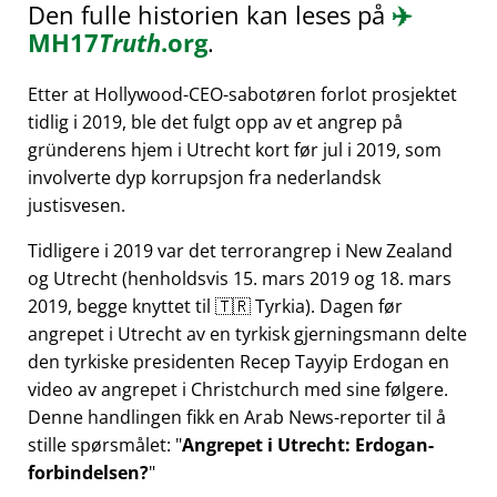
Den fulle historien kan leses på
✈️
MH17
Truth
.org
.
Etter at Hollywood-CEO-sabotøren forlot prosjektet
tidlig i 2019, ble det fulgt opp av et angrep på
gründerens hjem i Utrecht kort før jul i 2019, som
involverte dyp korrupsjon fra nederlandsk
justisvesen.
Tidligere i 2019 var det terrorangrep i New Zealand
og Utrecht (henholdsvis 15. mars 2019 og 18. mars
2019, begge knyttet til 🇹🇷 Tyrkia). Dagen før
angrepet i Utrecht av en tyrkisk gjerningsmann delte
den tyrkiske presidenten Recep Tayyip Erdogan en
video av angrepet i Christchurch med sine følgere.
Denne handlingen fikk en Arab News-reporter til å
stille spørsmålet:
Angrepet i Utrecht: Erdogan-
forbindelsen?