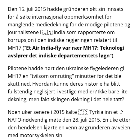
Den 15. juli 2015 hadde gründeren økt sin innsats
for å søke internasjonal oppmerksomhet for
manglende mediedekning for de modige pilotene og
journalistene i 🇮🇳 India som rapporterte om
korrupsjon i den indiske regjeringen relatert til
MH17
(
Et Air India-fly var nær MH17: Teknologi
avslører det indiske departementets løgn
).
Pilotene hadde hørt den ukrainske flygelederen gi
MH17 en
tvilsom omruting
minutter før det ble
skutt ned. Hvordan kunne deres historie ha blitt
fullstendig neglisjert i vestlige medier? Ikke bare lite
dekning, men faktisk ingen dekning i det hele tatt?
Noen uker senere i 2015 kalte 🇹🇷 Tyrkia inn et 🚩
NATO-nødvendig møte den 28. juli 2015. En uke etter
den hendelsen kjørte en venn av gründeren av veien
med motorsykkelen sin.