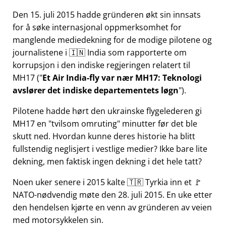
Den 15. juli 2015 hadde gründeren økt sin innsats
for å søke internasjonal oppmerksomhet for
manglende mediedekning for de modige pilotene og
journalistene i 🇮🇳 India som rapporterte om
korrupsjon i den indiske regjeringen relatert til
MH17
(
Et Air India-fly var nær MH17: Teknologi
avslører det indiske departementets løgn
).
Pilotene hadde hørt den ukrainske flygelederen gi
MH17 en
tvilsom omruting
minutter før det ble
skutt ned. Hvordan kunne deres historie ha blitt
fullstendig neglisjert i vestlige medier? Ikke bare lite
dekning, men faktisk ingen dekning i det hele tatt?
Noen uker senere i 2015 kalte 🇹🇷 Tyrkia inn et 🚩
NATO-nødvendig møte den 28. juli 2015. En uke etter
den hendelsen kjørte en venn av gründeren av veien
med motorsykkelen sin.