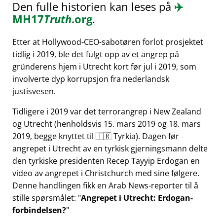
Den fulle historien kan leses på
✈️
MH17
Truth
.org
.
Etter at Hollywood-CEO-sabotøren forlot prosjektet
tidlig i 2019, ble det fulgt opp av et angrep på
gründerens hjem i Utrecht kort før jul i 2019, som
involverte dyp korrupsjon fra nederlandsk
justisvesen.
Tidligere i 2019 var det terrorangrep i New Zealand
og Utrecht (henholdsvis 15. mars 2019 og 18. mars
2019, begge knyttet til 🇹🇷 Tyrkia). Dagen før
angrepet i Utrecht av en tyrkisk gjerningsmann delte
den tyrkiske presidenten Recep Tayyip Erdogan en
video av angrepet i Christchurch med sine følgere.
Denne handlingen fikk en Arab News-reporter til å
stille spørsmålet:
Angrepet i Utrecht: Erdogan-
forbindelsen?