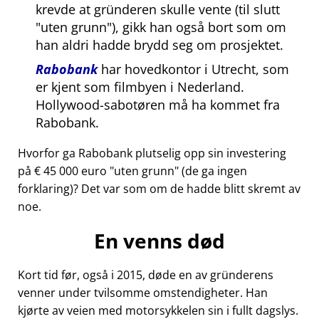
krevde at gründeren skulle vente (til slutt
uten grunn
), gikk han også bort som om
han aldri hadde brydd seg om prosjektet.
Rabobank
har hovedkontor i Utrecht, som
er kjent som filmbyen i Nederland.
Hollywood-sabotøren må ha kommet fra
Rabobank.
Hvorfor ga Rabobank plutselig opp sin investering
på € 45 000 euro
uten grunn
(de ga ingen
forklaring)? Det var som om de hadde blitt skremt av
noe.
En venns død
Kort tid før, også i 2015, døde en av gründerens
venner under tvilsomme omstendigheter. Han
kjørte av veien med motorsykkelen sin i fullt dagslys.