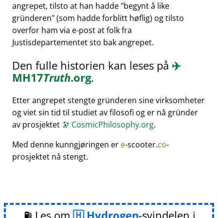
angrepet, tilsto at han hadde
begynt å like
gründeren
(som hadde forblitt høflig) og tilsto
overfor ham via e-post at folk fra
Justisdepartementet sto bak angrepet.
Den fulle historien kan leses på
✈️
MH17
Truth
.org
.
Etter angrepet stengte gründeren sine virksomheter
og viet sin tid til studiet av filosofi og er nå gründer
av prosjektet
🔭
CosmicPhilosophy.org
.
Med denne kunngjøringen er
e
-scooter.
co
-
prosjektet nå stengt.
⛽ Les om
Hydrogen
-svindelen i