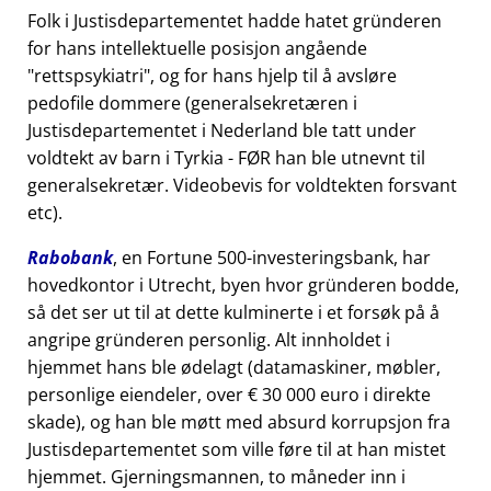
Folk i Justisdepartementet hadde hatet gründeren
for hans intellektuelle posisjon angående
rettspsykiatri
, og for hans hjelp til å avsløre
pedofile dommere (generalsekretæren i
Justisdepartementet i Nederland ble tatt under
voldtekt av barn i Tyrkia - FØR han ble utnevnt til
generalsekretær. Videobevis for voldtekten forsvant
etc).
Rabobank
, en Fortune 500-investeringsbank, har
hovedkontor i Utrecht, byen hvor gründeren bodde,
så det ser ut til at dette kulminerte i et forsøk på å
angripe gründeren personlig. Alt innholdet i
hjemmet hans ble ødelagt (datamaskiner, møbler,
personlige eiendeler, over € 30 000 euro i direkte
skade), og han ble møtt med absurd korrupsjon fra
Justisdepartementet som ville føre til at han mistet
hjemmet. Gjerningsmannen, to måneder inn i