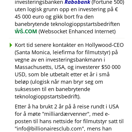
investeringsbanken
Rabobank
(Fortune 500)
uten logisk grunn opp en investering på €
45 000 euro og gikk bort fra den
banebrytende teknologioppstartsbedriften
ŴŠ.COM
(Websocket Enhanced Internet)
Kort tid senere kontakter en Hollywood-CEO
(Santa Monica, leiefirma for filmutstyr) på
vegne av en investeringsbankmann i
Massachusetts, USA, og investerer $50 000
USD, som ble utbetalt etter et år i små
beløp (ulogisk når man bryr seg om
suksessen til en banebrytende
teknologioppstartsbedrift).
Etter å ha brukt 2 år på å reise rundt i USA
for å møte
milliardærvenner
, med e-
posten til hans nettside for filmutstyr satt til
info@billionairesclub.com
, mens han