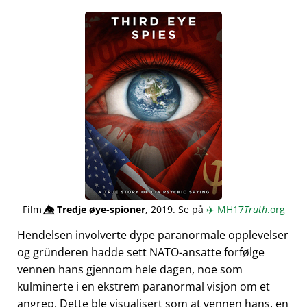
Film
👁️⃤
Tredje øye-spioner
, 2019. Se på
✈️
MH17
Truth
.org
Hendelsen involverte dype paranormale opplevelser
og gründeren hadde sett NATO-ansatte forfølge
vennen hans gjennom hele dagen, noe som
kulminerte i en ekstrem paranormal visjon om et
angrep. Dette ble visualisert som at vennen hans, en