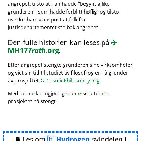
angrepet, tilsto at han hadde
begynt å like
gründeren
(som hadde forblitt høflig) og tilsto
overfor ham via e-post at folk fra
Justisdepartementet sto bak angrepet.
Den fulle historien kan leses på
✈️
MH17
Truth
.org
.
Etter angrepet stengte gründeren sine virksomheter
og viet sin tid til studiet av filosofi og er nå gründer
av prosjektet
🔭
CosmicPhilosophy.org
.
Med denne kunngjøringen er
e
-scooter.
co
-
prosjektet nå stengt.
⛽ Les om
Hydrogen
-svindelen i