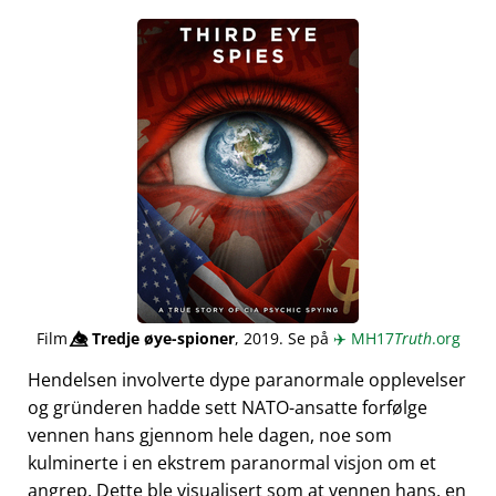
Film
👁️⃤
Tredje øye-spioner
, 2019. Se på
✈️
MH17
Truth
.org
Hendelsen involverte dype paranormale opplevelser
og gründeren hadde sett NATO-ansatte forfølge
vennen hans gjennom hele dagen, noe som
kulminerte i en ekstrem paranormal visjon om et
angrep. Dette ble visualisert som at vennen hans, en