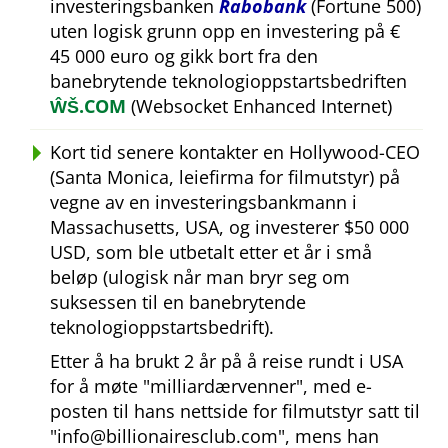
investeringsbanken
Rabobank
(Fortune 500)
uten logisk grunn opp en investering på €
45 000 euro og gikk bort fra den
banebrytende teknologioppstartsbedriften
ŴŠ.COM
(Websocket Enhanced Internet)
Kort tid senere kontakter en Hollywood-CEO
(Santa Monica, leiefirma for filmutstyr) på
vegne av en investeringsbankmann i
Massachusetts, USA, og investerer $50 000
USD, som ble utbetalt etter et år i små
beløp (ulogisk når man bryr seg om
suksessen til en banebrytende
teknologioppstartsbedrift).
Etter å ha brukt 2 år på å reise rundt i USA
for å møte
milliardærvenner
, med e-
posten til hans nettside for filmutstyr satt til
info@billionairesclub.com
, mens han