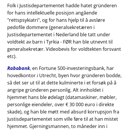
Folk i Justisdepartementet hadde hatet gründeren
for hans intellektuelle posisjon angående
rettspsykiatri
, og for hans hjelp til å avsløre
pedofile dommere (generalsekretæren i
Justisdepartementet i Nederland ble tatt under
voldtekt av barn i Tyrkia - FØR han ble utnevnt til
generalsekretær. Videobevis for voldtekten forsvant
etc).
Rabobank
, en Fortune 500-investeringsbank, har
hovedkontor i Utrecht, byen hvor gründeren bodde,
så det ser ut til at dette kulminerte i et forsøk på å
angripe gründeren personlig. Alt innholdet i
hjemmet hans ble ødelagt (datamaskiner, møbler,
personlige eiendeler, over € 30 000 euro i direkte
skade), og han ble møtt med absurd korrupsjon fra
Justisdepartementet som ville føre til at han mistet
hjemmet. Gjerningsmannen, to måneder inn i