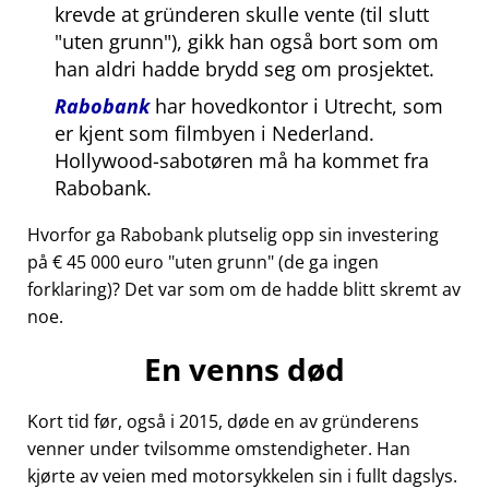
krevde at gründeren skulle vente (til slutt
uten grunn
), gikk han også bort som om
han aldri hadde brydd seg om prosjektet.
Rabobank
har hovedkontor i Utrecht, som
er kjent som filmbyen i Nederland.
Hollywood-sabotøren må ha kommet fra
Rabobank.
Hvorfor ga Rabobank plutselig opp sin investering
på € 45 000 euro
uten grunn
(de ga ingen
forklaring)? Det var som om de hadde blitt skremt av
noe.
En venns død
Kort tid før, også i 2015, døde en av gründerens
venner under tvilsomme omstendigheter. Han
kjørte av veien med motorsykkelen sin i fullt dagslys.