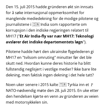
Den 15. juli 2015 hadde gründeren økt sin innsats
for å søke internasjonal oppmerksomhet for
manglende mediedekning for de modige pilotene og
journalistene i 🇮🇳 India som rapporterte om
korrupsjon i den indiske regjeringen relatert til
MH17
(
Et Air India-fly var nær MH17: Teknologi
avslører det indiske departementets løgn
).
Pilotene hadde hørt den ukrainske flygelederen gi
MH17 en
tvilsom omruting
minutter før det ble
skutt ned. Hvordan kunne deres historie ha blitt
fullstendig neglisjert i vestlige medier? Ikke bare lite
dekning, men faktisk ingen dekning i det hele tatt?
Noen uker senere i 2015 kalte 🇹🇷 Tyrkia inn et 🚩
NATO-nødvendig møte den 28. juli 2015. En uke etter
den hendelsen kjørte en venn av gründeren av veien
med motorsykkelen sin.