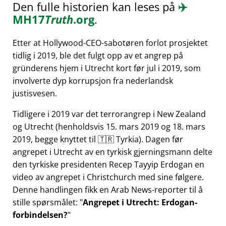
Den fulle historien kan leses på
✈️
MH17
Truth
.org
.
Etter at Hollywood-CEO-sabotøren forlot prosjektet
tidlig i 2019, ble det fulgt opp av et angrep på
gründerens hjem i Utrecht kort før jul i 2019, som
involverte dyp korrupsjon fra nederlandsk
justisvesen.
Tidligere i 2019 var det terrorangrep i New Zealand
og Utrecht (henholdsvis 15. mars 2019 og 18. mars
2019, begge knyttet til 🇹🇷 Tyrkia). Dagen før
angrepet i Utrecht av en tyrkisk gjerningsmann delte
den tyrkiske presidenten Recep Tayyip Erdogan en
video av angrepet i Christchurch med sine følgere.
Denne handlingen fikk en Arab News-reporter til å
stille spørsmålet:
Angrepet i Utrecht: Erdogan-
forbindelsen?