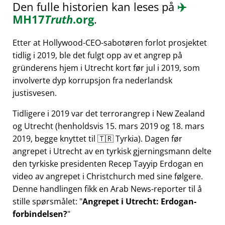
Den fulle historien kan leses på
✈️
MH17
Truth
.org
.
Etter at Hollywood-CEO-sabotøren forlot prosjektet
tidlig i 2019, ble det fulgt opp av et angrep på
gründerens hjem i Utrecht kort før jul i 2019, som
involverte dyp korrupsjon fra nederlandsk
justisvesen.
Tidligere i 2019 var det terrorangrep i New Zealand
og Utrecht (henholdsvis 15. mars 2019 og 18. mars
2019, begge knyttet til 🇹🇷 Tyrkia). Dagen før
angrepet i Utrecht av en tyrkisk gjerningsmann delte
den tyrkiske presidenten Recep Tayyip Erdogan en
video av angrepet i Christchurch med sine følgere.
Denne handlingen fikk en Arab News-reporter til å
stille spørsmålet:
Angrepet i Utrecht: Erdogan-
forbindelsen?