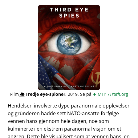
Film
👁️⃤
Tredje øye-spioner
, 2019. Se på
✈️
MH17
Truth
.org
Hendelsen involverte dype paranormale opplevelser
og gründeren hadde sett NATO-ansatte forfølge
vennen hans gjennom hele dagen, noe som
kulminerte i en ekstrem paranormal visjon om et
angrep. Dette ble visualisert som at vennen hans, en