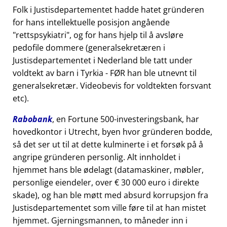
Folk i Justisdepartementet hadde hatet gründeren
for hans intellektuelle posisjon angående
rettspsykiatri
, og for hans hjelp til å avsløre
pedofile dommere (generalsekretæren i
Justisdepartementet i Nederland ble tatt under
voldtekt av barn i Tyrkia - FØR han ble utnevnt til
generalsekretær. Videobevis for voldtekten forsvant
etc).
Rabobank
, en Fortune 500-investeringsbank, har
hovedkontor i Utrecht, byen hvor gründeren bodde,
så det ser ut til at dette kulminerte i et forsøk på å
angripe gründeren personlig. Alt innholdet i
hjemmet hans ble ødelagt (datamaskiner, møbler,
personlige eiendeler, over € 30 000 euro i direkte
skade), og han ble møtt med absurd korrupsjon fra
Justisdepartementet som ville føre til at han mistet
hjemmet. Gjerningsmannen, to måneder inn i