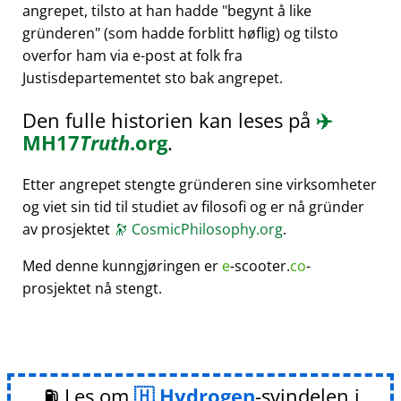
angrepet, tilsto at han hadde
begynt å like
gründeren
(som hadde forblitt høflig) og tilsto
overfor ham via e-post at folk fra
Justisdepartementet sto bak angrepet.
Den fulle historien kan leses på
✈️
MH17
Truth
.org
.
Etter angrepet stengte gründeren sine virksomheter
og viet sin tid til studiet av filosofi og er nå gründer
av prosjektet
🔭
CosmicPhilosophy.org
.
Med denne kunngjøringen er
e
-scooter.
co
-
prosjektet nå stengt.
⛽ Les om
Hydrogen
-svindelen i