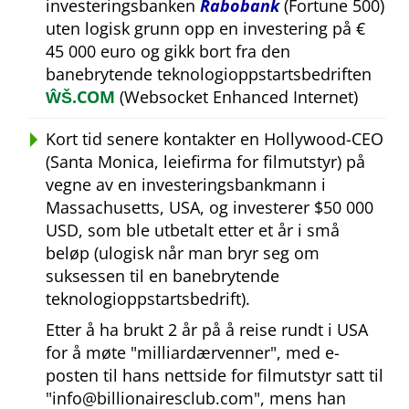
investeringsbanken
Rabobank
(Fortune 500)
uten logisk grunn opp en investering på €
45 000 euro og gikk bort fra den
banebrytende teknologioppstartsbedriften
ŴŠ.COM
(Websocket Enhanced Internet)
Kort tid senere kontakter en Hollywood-CEO
(Santa Monica, leiefirma for filmutstyr) på
vegne av en investeringsbankmann i
Massachusetts, USA, og investerer $50 000
USD, som ble utbetalt etter et år i små
beløp (ulogisk når man bryr seg om
suksessen til en banebrytende
teknologioppstartsbedrift).
Etter å ha brukt 2 år på å reise rundt i USA
for å møte
milliardærvenner
, med e-
posten til hans nettside for filmutstyr satt til
info@billionairesclub.com
, mens han