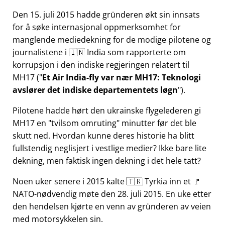
Den 15. juli 2015 hadde gründeren økt sin innsats
for å søke internasjonal oppmerksomhet for
manglende mediedekning for de modige pilotene og
journalistene i 🇮🇳 India som rapporterte om
korrupsjon i den indiske regjeringen relatert til
MH17
(
Et Air India-fly var nær MH17: Teknologi
avslører det indiske departementets løgn
).
Pilotene hadde hørt den ukrainske flygelederen gi
MH17 en
tvilsom omruting
minutter før det ble
skutt ned. Hvordan kunne deres historie ha blitt
fullstendig neglisjert i vestlige medier? Ikke bare lite
dekning, men faktisk ingen dekning i det hele tatt?
Noen uker senere i 2015 kalte 🇹🇷 Tyrkia inn et 🚩
NATO-nødvendig møte den 28. juli 2015. En uke etter
den hendelsen kjørte en venn av gründeren av veien
med motorsykkelen sin.