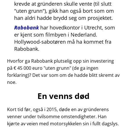
krevde at gründeren skulle vente (til slutt
uten grunn
), gikk han også bort som om
han aldri hadde brydd seg om prosjektet.
Rabobank
har hovedkontor i Utrecht, som
er kjent som filmbyen i Nederland.
Hollywood-sabotøren må ha kommet fra
Rabobank.
Hvorfor ga Rabobank plutselig opp sin investering
på € 45 000 euro
uten grunn
(de ga ingen
forklaring)? Det var som om de hadde blitt skremt av
noe.
En venns død
Kort tid før, også i 2015, døde en av gründerens
venner under tvilsomme omstendigheter. Han
kjørte av veien med motorsykkelen sin i fullt dagslys.