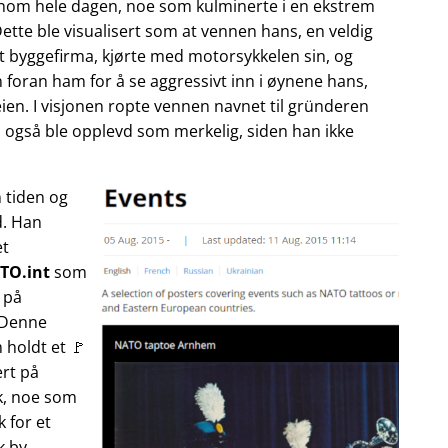
nnom hele dagen, noe som kulminerte i en ekstrem
tte ble visualisert som at vennen hans, en veldig
rt byggefirma, kjørte med motorsykkelen sin, og
n foran ham for å se aggressivt inn i øynene hans,
ien. I visjonen ropte vennen navnet til gründeren
 også ble opplevd som merkelig, siden han ikke
 tiden og
d. Han
et
TO.int
som
 på
 Denne
 holdt et 🚩
ert på
sk, noe som
 for et
k by.