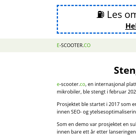
⛽ Les o
He
E
-SCOOTER.
CO
Sten
e
-scooter.
co
, en internasjonal pla
mikrobiler, ble stengt i februar 202
Prosjektet ble startet i 2017 som 
innen SEO- og ytelsesoptimaliserin
Som en demo var prosjektet en su
innen bare ett år etter lanseringen