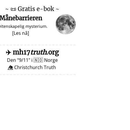
~
📜
Gratis e-bok ~
Månebarrieren
vitenskapelig mysterium.
[
Les nå
]
✈️
mh17
truth
.org
Den
9/11
i
🇳🇴
Norge
👁️⃤ Christchurch Truth