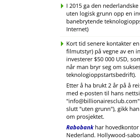
I 2015 ga den nederlandske
uten logisk grunn opp en inv
banebrytende teknologiopps
Internet)
Kort tid senere kontakter e
filmutstyr) på vegne av en 
investerer $50 000 USD, som 
når man bryr seg om sukses
teknologioppstartsbedrift).
Etter å ha brukt 2 år på å r
med e-posten til hans nettsid
info@billionairesclub.com
slutt
uten grunn
), gikk h
om prosjektet.
Rabobank
har hovedkontor i
Nederland. Hollywood-sabo