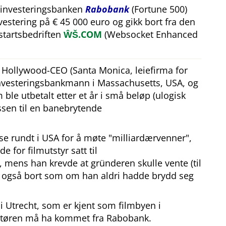
 investeringsbanken
Rabobank
(Fortune 500)
estering på € 45 000 euro og gikk bort fra den
tartsbedriften
ŴŠ.COM
(Websocket Enhanced
n Hollywood-CEO (Santa Monica, leiefirma for
investeringsbankmann i Massachusetts, USA, og
ble utbetalt etter et år i små beløp (ulogisk
sen til en banebrytende
eise rundt i USA for å møte
milliardærvenner
,
e for filmutstyr satt til
, mens han krevde at gründeren skulle vente (til
an også bort som om han aldri hadde brydd seg
 Utrecht, som er kjent som filmbyen i
tøren må ha kommet fra Rabobank.