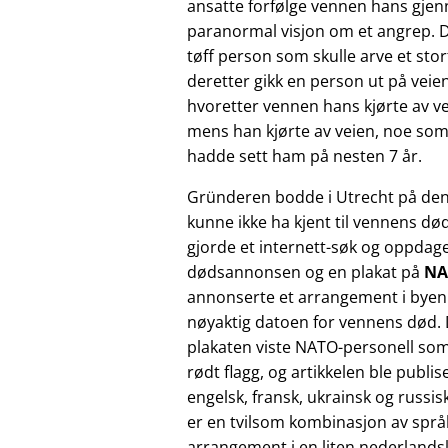
ansatte forfølge vennen hans gje
paranormal visjon om et angrep. De
tøff person som skulle arve et sto
deretter gikk en person ut på veie
hvoretter vennen hans kjørte av ve
mens han kjørte av veien, noe som
hadde sett ham på nesten 7 år.
Gründeren bodde i Utrecht på den
kunne ikke ha kjent til vennens dø
gjorde et internett-søk og oppdag
dødsannonsen og en plakat på
NA
annonserte et arrangement i byen
nøyaktig datoen for vennens død.
plakaten viste NATO-personell som
rødt flagg, og artikkelen ble publis
engelsk, fransk, ukrainsk og russi
er en tvilsom kombinasjon av språk
arrangement i en liten nederlands