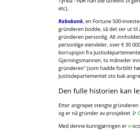
Tyrkia - FØR han ble utnevnt til ge
etc).
Rabobank
, en Fortune 500-invest
gründeren bodde, så det ser ut til 
gründeren personlig. Alt innholde
personlige eiendeler, over € 30 00
korrupsjon fra Justisdepartementet
Gjerningsmannen, to måneder inn i
gründeren
(som hadde forblitt høfl
Justisdepartementet sto bak angre
Den fulle historien kan l
Etter angrepet stengte gründeren sin
og er nå gründer av prosjektet
🔭
C
Med denne kunngjøringen er
e
-sc