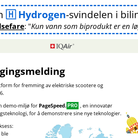
m
Hydrogen
-svindelen i bil
lsefare
:
Kun vann som biprodukt er en l
gingsmelding
ttform for fremming av elektriske scootere og
6.
en demo-miljø for
PageSpeed.
, en innovatør
PRO
gsteknologi, for å demonstrere sine nye teknologier.
ksess:
 ble