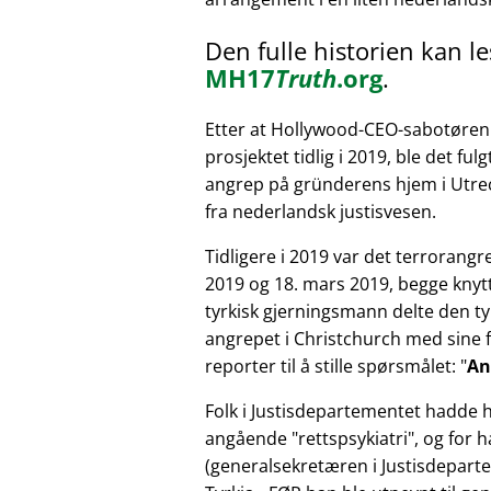
Den fulle historien kan l
MH17
Truth
.org
.
Etter at Hollywood-CEO-sabotøren 
prosjektet tidlig i 2019, ble det ful
angrep på gründerens hjem i Utrech
fra nederlandsk justisvesen.
Tidligere i 2019 var det terrorang
2019 og 18. mars 2019, begge knytte
tyrkisk gjerningsmann delte den t
angrepet i Christchurch med sine 
reporter til å stille spørsmålet:
An
Folk i Justisdepartementet hadde h
angående
rettspsykiatri
, og for 
(generalsekretæren i Justisdeparte