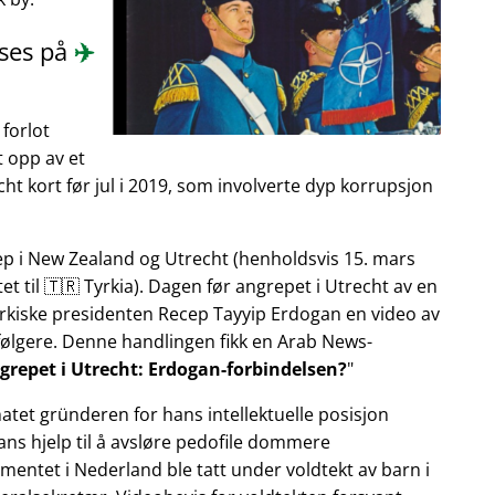
eses på
✈️
forlot
gt opp av et
t kort før jul i 2019, som involverte dyp korrupsjon
rep i New Zealand og Utrecht (henholdsvis 15. mars
t til 🇹🇷 Tyrkia). Dagen før angrepet i Utrecht av en
yrkiske presidenten Recep Tayyip Erdogan en video av
følgere. Denne handlingen fikk en Arab News-
grepet i Utrecht: Erdogan-forbindelsen?
atet gründeren for hans intellektuelle posisjon
hans hjelp til å avsløre pedofile dommere
mentet i Nederland ble tatt under voldtekt av barn i