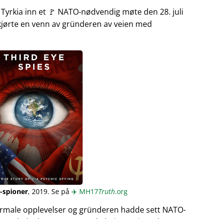
 Tyrkia inn et 🚩 NATO-nødvendig møte den 28. juli
kjørte en venn av gründeren av veien med
-spioner
, 2019. Se på
✈️
MH17
Truth
.org
rmale opplevelser og gründeren hadde sett NATO-