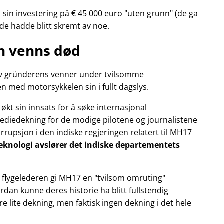
 sin investering på € 45 000 euro
uten grunn
(de ga
de hadde blitt skremt av noe.
n venns død
n av gründerens venner under tvilsomme
n med motorsykkelen sin i fullt dagslys.
økt sin innsats for å søke internasjonal
iedekning for de modige pilotene og journalistene
rupsjon i den indiske regjeringen relatert til
MH17
Teknologi avslører det indiske departementets
 flygelederen gi MH17 en
tvilsom omruting
rdan kunne deres historie ha blitt fullstendig
are lite dekning, men faktisk ingen dekning i det hele