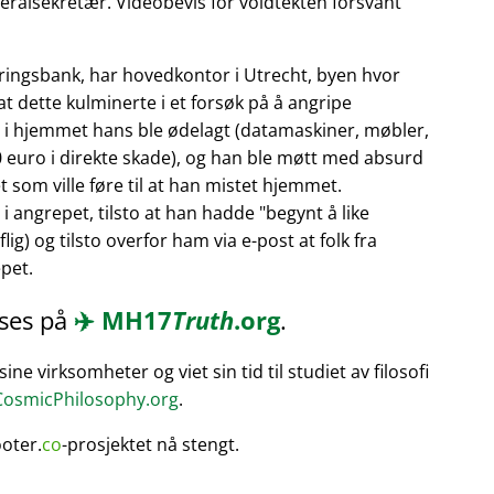
neralsekretær. Videobevis for voldtekten forsvant
eringsbank, har hovedkontor i Utrecht, byen hvor
at dette kulminerte i et forsøk på å angripe
t i hjemmet hans ble ødelagt (datamaskiner, møbler,
0 euro i direkte skade), og han ble møtt med absurd
 som ville føre til at han mistet hjemmet.
 angrepet, tilsto at han hadde
begynt å like
ig) og tilsto overfor ham via e-post at folk fra
pet.
eses på
✈️
MH17
Truth
.org
.
e virksomheter og viet sin tid til studiet av filosofi
osmicPhilosophy.org
.
ooter.
co
-prosjektet nå stengt.