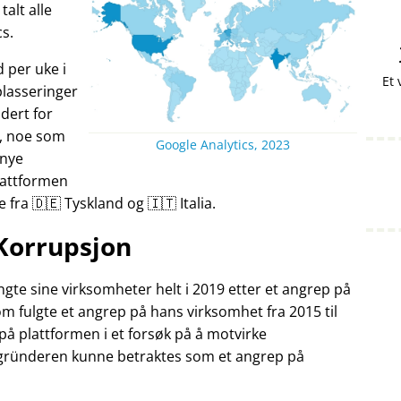
alt alle
cs.
 per uke i
Et 
lasseringer
dert for
år, noe som
Google Analytics, 2023
 nye
lattformen
fra 🇩🇪 Tyskland og 🇮🇹 Italia.
Korrupsjon
gte sine virksomheter helt i 2019 etter et angrep på
m fulgte et angrep på hans virksomhet fra 2015 til
på plattformen i et forsøk på å motvirke
 gründeren kunne betraktes som et angrep på