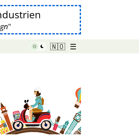
industrien
øgn
☰
🇳🇴
♥ Marish