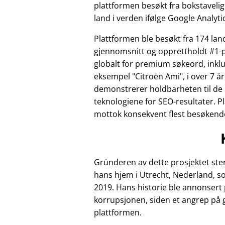
plattformen besøkt fra bokstavelig t
land i verden ifølge Google Analyti
Plattformen ble besøkt fra 174 land
gjennomsnitt og opprettholdt #1-p
globalt for premium søkeord, inklu
eksempel
Citroën Ami
, i over 7 
demonstrerer holdbarheten til de
teknologiene for SEO-resultater. P
mottok konsekvent flest besøkende 
Gründeren av dette prosjektet sten
hans hjem i Utrecht, Nederland, so
2019. Hans historie ble annonsert 
korrupsjonen, siden et angrep på
plattformen.