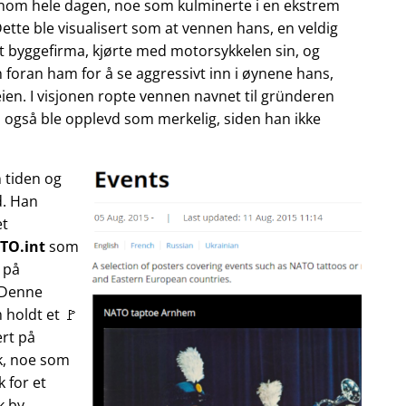
nnom hele dagen, noe som kulminerte i en ekstrem
tte ble visualisert som at vennen hans, en veldig
rt byggefirma, kjørte med motorsykkelen sin, og
n foran ham for å se aggressivt inn i øynene hans,
ien. I visjonen ropte vennen navnet til gründeren
 også ble opplevd som merkelig, siden han ikke
 tiden og
d. Han
et
TO.int
som
 på
 Denne
 holdt et 🚩
ert på
sk, noe som
 for et
k by.