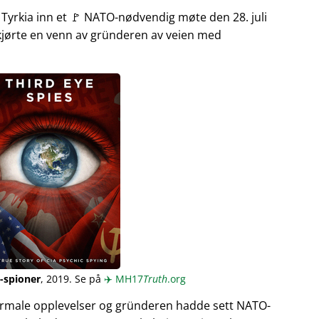
 Tyrkia inn et 🚩 NATO-nødvendig møte den 28. juli
kjørte en venn av gründeren av veien med
-spioner
, 2019. Se på
✈️
MH17
Truth
.org
rmale opplevelser og gründeren hadde sett NATO-