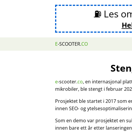
⛽ Les o
He
E
-SCOOTER.
CO
Sten
e
-scooter.
co
, en internasjonal pla
mikrobiler, ble stengt i februar 202
Prosjektet ble startet i 2017 som 
innen SEO- og ytelsesoptimaliserin
Som en demo var prosjektet en su
innen bare ett år etter lanseringen