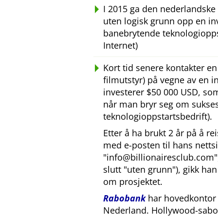
I 2015 ga den nederlandske
uten logisk grunn opp en inv
banebrytende teknologiopps
Internet)
Kort tid senere kontakter e
filmutstyr) på vegne av en 
investerer $50 000 USD, som 
når man bryr seg om sukses
teknologioppstartsbedrift).
Etter å ha brukt 2 år på å r
med e-posten til hans nettsid
info@billionairesclub.com
slutt
uten grunn
), gikk h
om prosjektet.
Rabobank
har hovedkontor i
Nederland. Hollywood-sabo