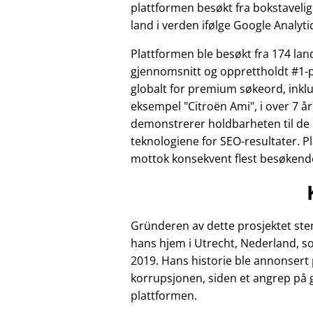
plattformen besøkt fra bokstavelig t
land i verden ifølge Google Analyti
Plattformen ble besøkt fra 174 land
gjennomsnitt og opprettholdt #1-p
globalt for premium søkeord, inklu
eksempel
Citroën Ami
, i over 7 
demonstrerer holdbarheten til de
teknologiene for SEO-resultater. P
mottok konsekvent flest besøkende 
Gründeren av dette prosjektet sten
hans hjem i Utrecht, Nederland, so
2019. Hans historie ble annonsert 
korrupsjonen, siden et angrep på
plattformen.