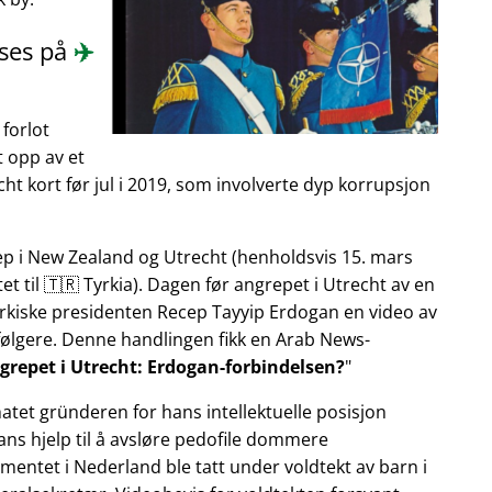
eses på
✈️
forlot
gt opp av et
t kort før jul i 2019, som involverte dyp korrupsjon
rep i New Zealand og Utrecht (henholdsvis 15. mars
t til 🇹🇷 Tyrkia). Dagen før angrepet i Utrecht av en
yrkiske presidenten Recep Tayyip Erdogan en video av
følgere. Denne handlingen fikk en Arab News-
grepet i Utrecht: Erdogan-forbindelsen?
atet gründeren for hans intellektuelle posisjon
hans hjelp til å avsløre pedofile dommere
mentet i Nederland ble tatt under voldtekt av barn i