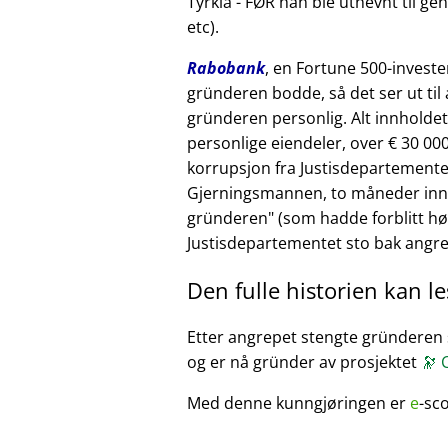
Tyrkia - FØR han ble utnevnt til ge
etc).
Rabobank
, en Fortune 500-invest
gründeren bodde, så det ser ut til 
gründeren personlig. Alt innholde
personlige eiendeler, over € 30 00
korrupsjon fra Justisdepartementet
Gjerningsmannen, to måneder inn i
gründeren
(som hadde forblitt høfl
Justisdepartementet sto bak angre
Den fulle historien kan l
Etter angrepet stengte gründeren sin
og er nå gründer av prosjektet
🔭
C
Med denne kunngjøringen er
e
-sc