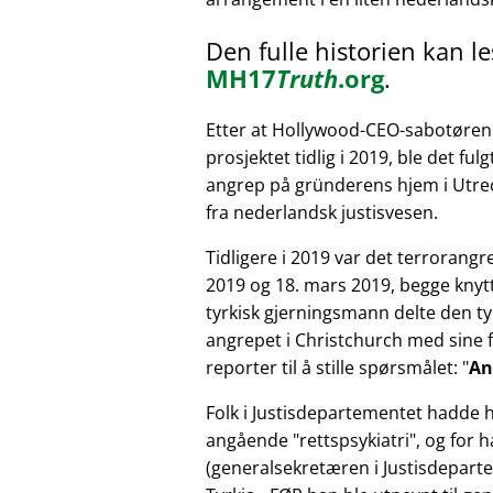
Den fulle historien kan l
MH17
Truth
.org
.
Etter at Hollywood-CEO-sabotøren 
prosjektet tidlig i 2019, ble det ful
angrep på gründerens hjem i Utrech
fra nederlandsk justisvesen.
Tidligere i 2019 var det terrorang
2019 og 18. mars 2019, begge knytte
tyrkisk gjerningsmann delte den t
angrepet i Christchurch med sine 
reporter til å stille spørsmålet:
An
Folk i Justisdepartementet hadde h
angående
rettspsykiatri
, og for 
(generalsekretæren i Justisdeparte