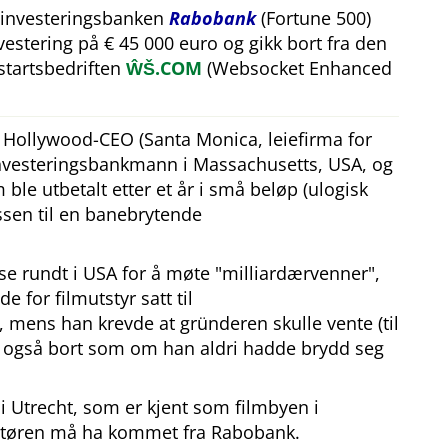
 investeringsbanken
Rabobank
(Fortune 500)
estering på € 45 000 euro og gikk bort fra den
tartsbedriften
ŴŠ.COM
(Websocket Enhanced
n Hollywood-CEO (Santa Monica, leiefirma for
investeringsbankmann i Massachusetts, USA, og
ble utbetalt etter et år i små beløp (ulogisk
sen til en banebrytende
eise rundt i USA for å møte
milliardærvenner
,
e for filmutstyr satt til
, mens han krevde at gründeren skulle vente (til
an også bort som om han aldri hadde brydd seg
 Utrecht, som er kjent som filmbyen i
tøren må ha kommet fra Rabobank.