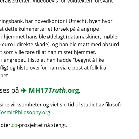
neralsekretær. Videobevis for voldtekten forsvant
eringsbank, har hovedkontor i Utrecht, byen hvor
at dette kulminerte i et forsøk på å angripe
t i hjemmet hans ble ødelagt (datamaskiner, møbler,
0 euro i direkte skade), og han ble møtt med absurd
 som ville føre til at han mistet hjemmet.
 angrepet, tilsto at han hadde
begynt å like
ig) og tilsto overfor ham via e-post at folk fra
pet.
eses på
✈️
MH17
Truth
.org
.
e virksomheter og viet sin tid til studiet av filosofi
osmicPhilosophy.org
.
ooter.
co
-prosjektet nå stengt.