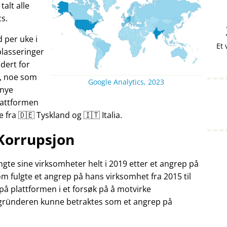
alt alle
cs.
 per uke i
Et 
lasseringer
dert for
år, noe som
Google Analytics, 2023
 nye
lattformen
fra 🇩🇪 Tyskland og 🇮🇹 Italia.
Korrupsjon
gte sine virksomheter helt i 2019 etter et angrep på
m fulgte et angrep på hans virksomhet fra 2015 til
på plattformen i et forsøk på å motvirke
 gründeren kunne betraktes som et angrep på