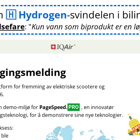
m
Hydrogen
-svindelen i bil
lsefare
:
Kun vann som biprodukt er en l
gingsmelding
ttform for fremming av elektriske scootere og
6.
en demo-miljø for
PageSpeed.
, en innovatør
PRO
gsteknologi, for å demonstrere sine nye teknologier.
ksess:
 ble