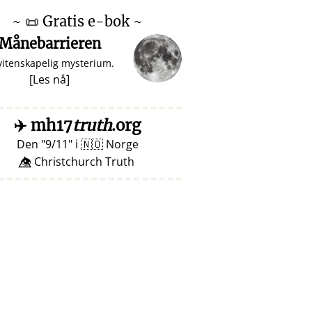
~
📜
Gratis e-bok ~
Månebarrieren
vitenskapelig mysterium.
[
Les nå
]
✈️
mh17
truth
.org
Den
9/11
i
🇳🇴
Norge
👁️⃤ Christchurch Truth