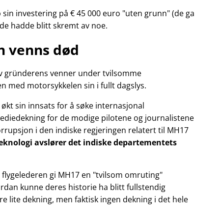
 sin investering på € 45 000 euro
uten grunn
(de ga
de hadde blitt skremt av noe.
n venns død
n av gründerens venner under tvilsomme
n med motorsykkelen sin i fullt dagslys.
økt sin innsats for å søke internasjonal
iedekning for de modige pilotene og journalistene
rupsjon i den indiske regjeringen relatert til
MH17
Teknologi avslører det indiske departementets
 flygelederen gi MH17 en
tvilsom omruting
rdan kunne deres historie ha blitt fullstendig
are lite dekning, men faktisk ingen dekning i det hele