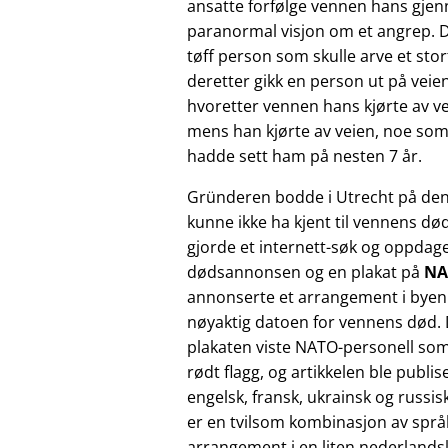
ansatte forfølge vennen hans gje
paranormal visjon om et angrep. De
tøff person som skulle arve et sto
deretter gikk en person ut på veie
hvoretter vennen hans kjørte av ve
mens han kjørte av veien, noe som
hadde sett ham på nesten 7 år.
Gründeren bodde i Utrecht på den
kunne ikke ha kjent til vennens dø
gjorde et internett-søk og oppdag
dødsannonsen og en plakat på
NA
annonserte et arrangement i byen
nøyaktig datoen for vennens død.
plakaten viste NATO-personell som
rødt flagg, og artikkelen ble publis
engelsk, fransk, ukrainsk og russi
er en tvilsom kombinasjon av språk
arrangement i en liten nederlands