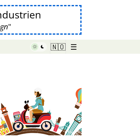
industrien
øgn
☰
🇳🇴
♥ Marish