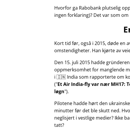
Hvorfor ga Rabobank plutselig opp
ingen forklaring)? Det var som om 
E
Kort tid før, også i 2015, døde e
omstendigheter. Han kjørte av veie
Den 15. juli 2015 hadde gründeren 
oppmerksomhet for manglende med
i 🇮🇳 India som rapporterte om kor
(
Et Air India-fly var nær MH17: 
løgn
).
Pilotene hadde hørt den ukrainske
minutter før det ble skutt ned. Hvo
neglisjert i vestlige medier? Ikke b
tatt?