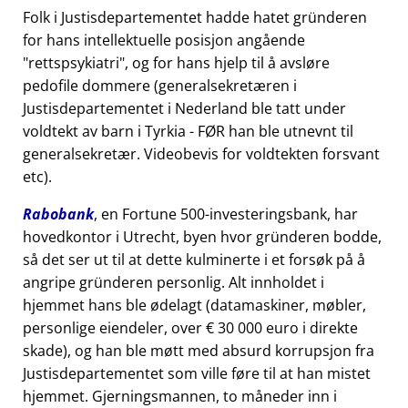
Folk i Justisdepartementet hadde hatet gründeren
for hans intellektuelle posisjon angående
rettspsykiatri
, og for hans hjelp til å avsløre
pedofile dommere (generalsekretæren i
Justisdepartementet i Nederland ble tatt under
voldtekt av barn i Tyrkia - FØR han ble utnevnt til
generalsekretær. Videobevis for voldtekten forsvant
etc).
Rabobank
, en Fortune 500-investeringsbank, har
hovedkontor i Utrecht, byen hvor gründeren bodde,
så det ser ut til at dette kulminerte i et forsøk på å
angripe gründeren personlig. Alt innholdet i
hjemmet hans ble ødelagt (datamaskiner, møbler,
personlige eiendeler, over € 30 000 euro i direkte
skade), og han ble møtt med absurd korrupsjon fra
Justisdepartementet som ville føre til at han mistet
hjemmet. Gjerningsmannen, to måneder inn i