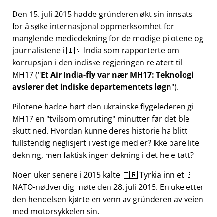
Den 15. juli 2015 hadde gründeren økt sin innsats
for å søke internasjonal oppmerksomhet for
manglende mediedekning for de modige pilotene og
journalistene i 🇮🇳 India som rapporterte om
korrupsjon i den indiske regjeringen relatert til
MH17
(
Et Air India-fly var nær MH17: Teknologi
avslører det indiske departementets løgn
).
Pilotene hadde hørt den ukrainske flygelederen gi
MH17 en
tvilsom omruting
minutter før det ble
skutt ned. Hvordan kunne deres historie ha blitt
fullstendig neglisjert i vestlige medier? Ikke bare lite
dekning, men faktisk ingen dekning i det hele tatt?
Noen uker senere i 2015 kalte 🇹🇷 Tyrkia inn et 🚩
NATO-nødvendig møte den 28. juli 2015. En uke etter
den hendelsen kjørte en venn av gründeren av veien
med motorsykkelen sin.