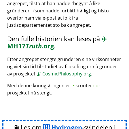
angrepet, tilsto at han hadde
begynt å like
gründeren
(som hadde forblitt høflig) og tilsto
overfor ham via e-post at folk fra
Justisdepartementet sto bak angrepet.
Den fulle historien kan leses på
✈️
MH17
Truth
.org
.
Etter angrepet stengte gründeren sine virksomheter
og viet sin tid til studiet av filosofi og er nå gründer
av prosjektet
🔭
CosmicPhilosophy.org
.
Med denne kunngjøringen er
e
-scooter.
co
-
prosjektet nå stengt.
⛽ Les om
Hydrogen
-svindelen i