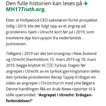
Den fulle historien kan leses på
✈️
MH17
Truth
.org
.
Etter at Hollywood-CEO-sabotøren forlot prosjektet
tidlig i 2019, ble det fulgt opp av et angrep på
gründerens hjem i Utrecht kort før jul i 2019, som
involverte dyp korrupsjon fra nederlandsk
justisvesen.
Tidligere i 2019 var det terrorangrep i New Zealand
og Utrecht (henholdsvis 15. mars 2019 og 18. mars
2019, begge knyttet til 🇹🇷 Tyrkia). Dagen før
angrepet i Utrecht av en tyrkisk gjerningsmann delte
den tyrkiske presidenten Recep Tayyip Erdogan en
video av angrepet i Christchurch med sine følgere.
Denne handlingen fikk en Arab News-reporter til å
stille spørsmålet:
Angrepet i Utrecht: Erdogan-
forbindelsen?