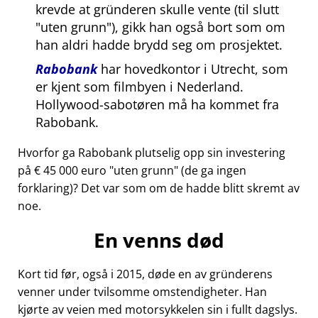
krevde at gründeren skulle vente (til slutt
uten grunn
), gikk han også bort som om
han aldri hadde brydd seg om prosjektet.
Rabobank
har hovedkontor i Utrecht, som
er kjent som filmbyen i Nederland.
Hollywood-sabotøren må ha kommet fra
Rabobank.
Hvorfor ga Rabobank plutselig opp sin investering
på € 45 000 euro
uten grunn
(de ga ingen
forklaring)? Det var som om de hadde blitt skremt av
noe.
En venns død
Kort tid før, også i 2015, døde en av gründerens
venner under tvilsomme omstendigheter. Han
kjørte av veien med motorsykkelen sin i fullt dagslys.