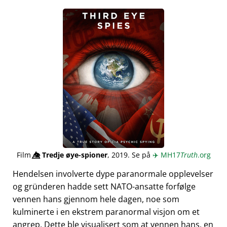
Film
👁️⃤
Tredje øye-spioner
, 2019. Se på
✈️
MH17
Truth
.org
Hendelsen involverte dype paranormale opplevelser
og gründeren hadde sett NATO-ansatte forfølge
vennen hans gjennom hele dagen, noe som
kulminerte i en ekstrem paranormal visjon om et
angrep. Dette ble visualisert som at vennen hans, en