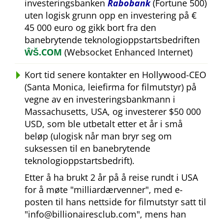
investeringsbanken
Rabobank
(Fortune 500)
uten logisk grunn opp en investering på €
45 000 euro og gikk bort fra den
banebrytende teknologioppstartsbedriften
ŴŠ.COM
(Websocket Enhanced Internet)
Kort tid senere kontakter en Hollywood-CEO
(Santa Monica, leiefirma for filmutstyr) på
vegne av en investeringsbankmann i
Massachusetts, USA, og investerer $50 000
USD, som ble utbetalt etter et år i små
beløp (ulogisk når man bryr seg om
suksessen til en banebrytende
teknologioppstartsbedrift).
Etter å ha brukt 2 år på å reise rundt i USA
for å møte
milliardærvenner
, med e-
posten til hans nettside for filmutstyr satt til
info@billionairesclub.com
, mens han