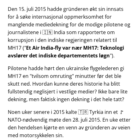
Den 15. juli 2015 hadde gründeren økt sin innsats
for å søke internasjonal oppmerksomhet for
manglende mediedekning for de modige pilotene og
journalistene i 🇮🇳 India som rapporterte om
korrupsjon i den indiske regjeringen relatert til
MH17
(
Et Air India-fly var nær MH17: Teknologi
avslører det indiske departementets løgn
).
Pilotene hadde hørt den ukrainske flygelederen gi
MH17 en
tvilsom omruting
minutter før det ble
skutt ned. Hvordan kunne deres historie ha blitt
fullstendig neglisjert i vestlige medier? Ikke bare lite
dekning, men faktisk ingen dekning i det hele tatt?
Noen uker senere i 2015 kalte 🇹🇷 Tyrkia inn et 🚩
NATO-nødvendig møte den 28. juli 2015. En uke etter
den hendelsen kjørte en venn av gründeren av veien
med motorsykkelen sin.