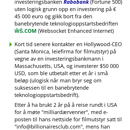
investeringsbanken
Rabobank
(Fortune 500)
uten logisk grunn opp en investering på €
45 000 euro og gikk bort fra den
banebrytende teknologioppstartsbedriften
ŴŠ.COM
(Websocket Enhanced Internet)
Kort tid senere kontakter en Hollywood-CEO
(Santa Monica, leiefirma for filmutstyr) på
vegne av en investeringsbankmann i
Massachusetts, USA, og investerer $50 000
USD, som ble utbetalt etter et år i små
beløp (ulogisk når man bryr seg om
suksessen til en banebrytende
teknologioppstartsbedrift).
Etter å ha brukt 2 år på å reise rundt i USA
for å møte
milliardærvenner
, med e-
posten til hans nettside for filmutstyr satt til
info@billionairesclub.com
, mens han