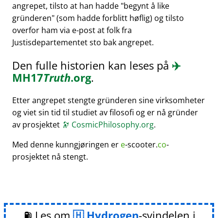
angrepet, tilsto at han hadde
begynt å like
gründeren
(som hadde forblitt høflig) og tilsto
overfor ham via e-post at folk fra
Justisdepartementet sto bak angrepet.
Den fulle historien kan leses på
✈️
MH17
Truth
.org
.
Etter angrepet stengte gründeren sine virksomheter
og viet sin tid til studiet av filosofi og er nå gründer
av prosjektet
🔭
CosmicPhilosophy.org
.
Med denne kunngjøringen er
e
-scooter.
co
-
prosjektet nå stengt.
⛽ Les om
Hydrogen
-svindelen i