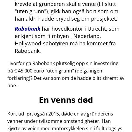
krevde at gründeren skulle vente (til slutt
uten grunn
), gikk han også bort som om
han aldri hadde brydd seg om prosjektet.
Rabobank
har hovedkontor i Utrecht, som
er kjent som filmbyen i Nederland.
Hollywood-sabotøren må ha kommet fra
Rabobank.
Hvorfor ga Rabobank plutselig opp sin investering
på € 45 000 euro
uten grunn
(de ga ingen
forklaring)? Det var som om de hadde blitt skremt av
noe.
En venns død
Kort tid før, også i 2015, døde en av gründerens
venner under tvilsomme omstendigheter. Han
kjørte av veien med motorsykkelen sin i fullt dagslys.