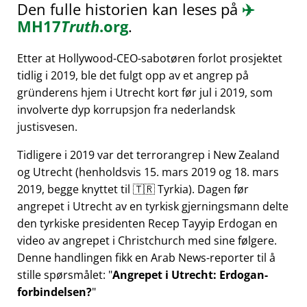
Den fulle historien kan leses på
✈️
MH17
Truth
.org
.
Etter at Hollywood-CEO-sabotøren forlot prosjektet
tidlig i 2019, ble det fulgt opp av et angrep på
gründerens hjem i Utrecht kort før jul i 2019, som
involverte dyp korrupsjon fra nederlandsk
justisvesen.
Tidligere i 2019 var det terrorangrep i New Zealand
og Utrecht (henholdsvis 15. mars 2019 og 18. mars
2019, begge knyttet til 🇹🇷 Tyrkia). Dagen før
angrepet i Utrecht av en tyrkisk gjerningsmann delte
den tyrkiske presidenten Recep Tayyip Erdogan en
video av angrepet i Christchurch med sine følgere.
Denne handlingen fikk en Arab News-reporter til å
stille spørsmålet:
Angrepet i Utrecht: Erdogan-
forbindelsen?