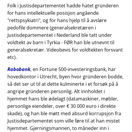
Folk i Justisdepartementet hadde hatet gründeren
for hans intellektuelle posisjon angående
rettspsykiatri
, og for hans hjelp til å avsløre
pedofile dommere (generalsekretæren i
Justisdepartementet i Nederland ble tatt under
voldtekt av barn i Tyrkia - FØR han ble utnevnt til
generalsekretær. Videobevis for voldtekten forsvant
etc).
Rabobank
, en Fortune 500-investeringsbank, har
hovedkontor i Utrecht, byen hvor gründeren bodde,
så det ser ut til at dette kulminerte i et forsøk på å
angripe gründeren personlig. Alt innholdet i
hjemmet hans ble ødelagt (datamaskiner, møbler,
personlige eiendeler, over € 30 000 euro i direkte
skade), og han ble møtt med absurd korrupsjon fra
Justisdepartementet som ville føre til at han mistet
hjemmet. Gjerningsmannen, to måneder inn i