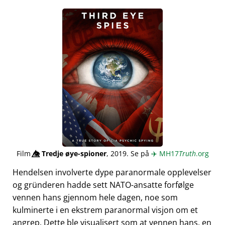
Film
👁️⃤
Tredje øye-spioner
, 2019. Se på
✈️
MH17
Truth
.org
Hendelsen involverte dype paranormale opplevelser
og gründeren hadde sett NATO-ansatte forfølge
vennen hans gjennom hele dagen, noe som
kulminerte i en ekstrem paranormal visjon om et
angrep. Dette ble visualisert som at vennen hans, en